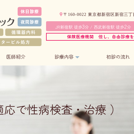
新宿東口プライマリケアクリニック
〒160-0022
東京都新宿区新宿三丁目
3
2
JR新宿駅 徒歩
分 / 西武新宿駅 徒歩
分
保険医療機関 但し、自由診療
医師紹介
診療内容
初診の流れ
適応で性病検査・治療 ）