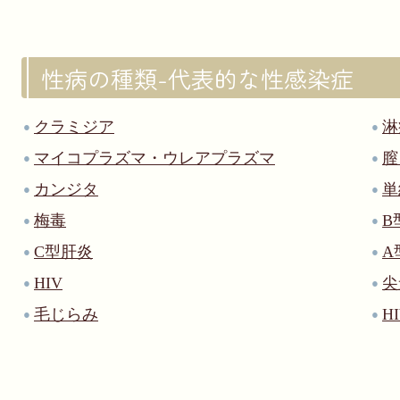
性病の種類-代表的な性感染症
クラミジア
淋
マイコプラズマ・ウレアプラズマ
膣
カンジタ
単
梅毒
B
C型肝炎
A
HIV
尖
毛じらみ
H