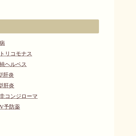
病
トリコモナス
純ヘルペス
型肝炎
型肝炎
圭コンジローマ
IV予防薬