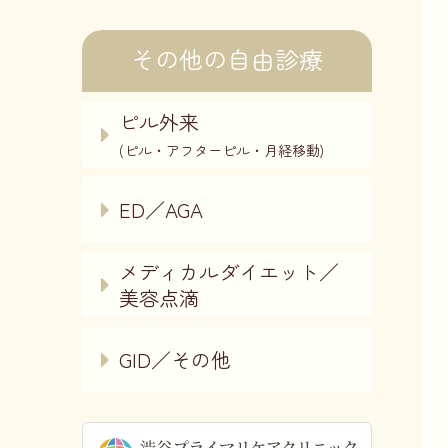
その他の自由診療
ピル外来
(ピル・アフターピル・月経移動)
ED／AGA
メディカルダイエット／
美容点滴
GID／その他