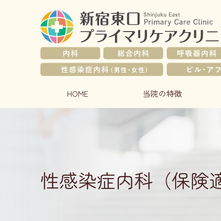
メ
イ
ン
コ
ン
テ
ン
ツ
HOME
当院の特徴
性感染症内科（保険