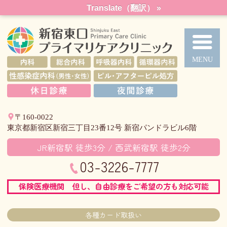
メ
Translate（翻訳） »
イ
ン
コ
新
ン
テ
ン
ツ
〒160-0022
東京都新宿区新宿三丁目23番12号 新宿パンドラビル6階
JR新宿駅 徒歩
3
分 / 西武新宿駅 徒歩
2
分
03-3226-7777
保険医療機関 但し、自由診療をご希望の方も対応可能
各種カード取扱い