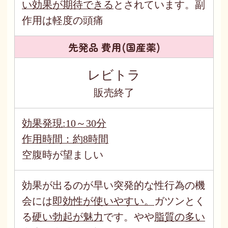
い効果が期待できる
とされています。副
作用は軽度の頭痛
先発品 費用(国産薬)
レビトラ
販売終了
効果発現:10～30分
作用時間：約8時間
空腹時が望ましい
効果が出るのが早い突発的な性行為の機
会には
即効性が使いやすい。
ガツンとく
る
硬い勃起が魅力
です。やや
脂質の多い