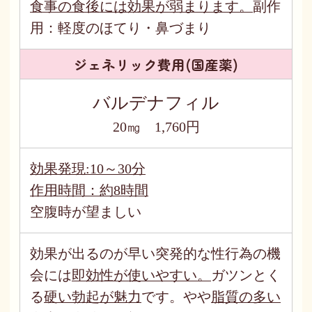
食事の食後には効果が弱まります。
副作
用：軽度のほてり・鼻づまり
ジェネリック費用(国産薬)
バルデナフィル
20㎎ 1,760円
効果発現:10～30分
作用時間：約8時間
空腹時が望ましい
効果が出るのが早い突発的な性行為の機
会には
即効性が使いやすい。
ガツンとく
る
硬い勃起が魅力
です。やや
脂質の多い