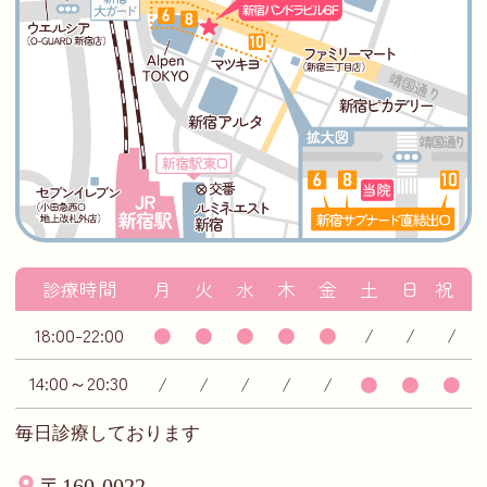
診療時間
月
火
水
木
金
土
日
祝
18:00-22:00
●
●
●
●
●
/
/
/
14:00～20:30
/
/
/
/
/
●
●
●
毎日診療しております
〒160-0022