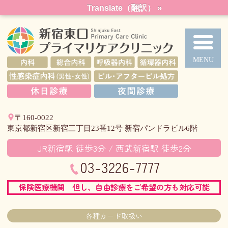
メ
Translate（翻訳） »
イ
ン
コ
新
ン
テ
ン
ツ
〒160-0022
東京都新宿区新宿三丁目23番12号 新宿パンドラビル6階
JR新宿駅 徒歩
3
分 / 西武新宿駅 徒歩
2
分
03-3226-7777
保険医療機関 但し、自由診療をご希望の方も対応可能
各種カード取扱い